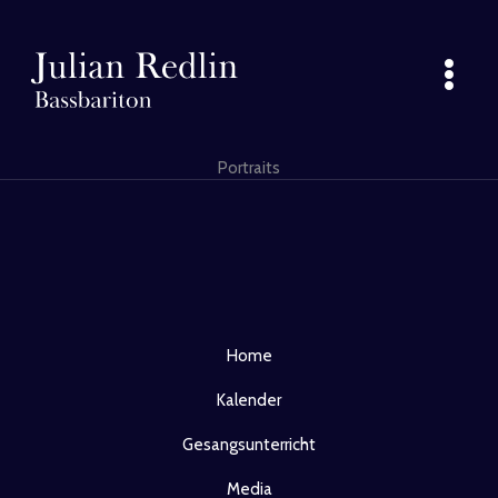
Inhalt
Zum
springen
Inhalt
springen
Portraits
Home
Kalender
Gesangsunterricht
Media